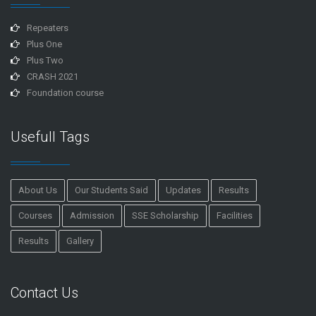
Repeaters
Plus One
Plus Two
CRASH 2021
Foundation course
Usefull Tags
About Us
Our Students Said
Updates
Results
Courses
Admission
SSE Scholarship
Facilities
Results
Gallery
Contact Us