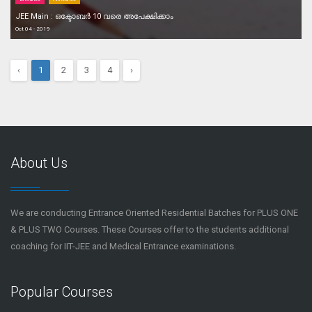
JEE Main : ഒക്ടോബര്‍ 10 വരെ അപേക്ഷിക്കാം
Oct 04 - 2019
‹
1
2
3
4
›
About Us
We are conducting Entrance Oriented Residential Batches for PLUS ONE
& PLUS TWO Courses. These Courses offer to the students additional
coaching for IIT-JEE and Medical Entrance examinations.
Popular Courses