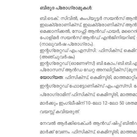
ബിരുദ പ്രോഗ്രാമുകൾ:
ബി.ടെക്.: സിവിൽ, കംപ്യൂട്ടർ സയൻസ് ആൻ
ഇലക്‌ട്രോണിക്‌സ്, ഇലക്‌ട്രോണിക്‌സ്
മെക്കാനിക്കൽ, സേഫ്റ്റി ആൻഡ് ഫയർ, മറൈ
പോളിമർ സയൻസ് ആൻഡ് എൻജിനിയറിങ്, ഇൻ
(നാലുവർഷ പ്രോഗ്രാം).
ഇന്റഗ്രേറ്റഡ് എം.എസ്‌സി.: ഫിസിക്‌സ്, കെമിസ്ട്രി,
(അഞ്ചുവർഷം)
ഇന്റഗ്രേറ്റഡ് (ഓണേഴ്‌സ്) ബി.കോം./ബി
പ്രോസസ് ആൻഡ ഡേറ്റ അനലിറ്റിക്‌സ് (മൂന്
യോഗ്യത:
ഫിസിക്‌സ്, കെമിസ്ട്രി, മാത്തമാറ്റ
ഇന്റഗ്രേറ്റഡ് ഫോട്ടോണിക്‌സ് എം.എസ്‌സി.
പ്രോഗ്രാമിന് ഫിസിക്‌സ്, കെമിസ്ട്രി, മാത്തമ
മാർക്കും ഇംഗ്ലീഷിന് 10-ലോ 12-ലോ 50 ശതമ
വയസ്സ് കവിയരുത്.
നേവൽ ആർക്കിടെക്ചർ ആൻഡ് ഷിപ്പ് ബിൽഡി
മാർക്ക് വേണം. ഫിസിക്‌സ്, കെമിസ്ട്രി, മാത്തമാ