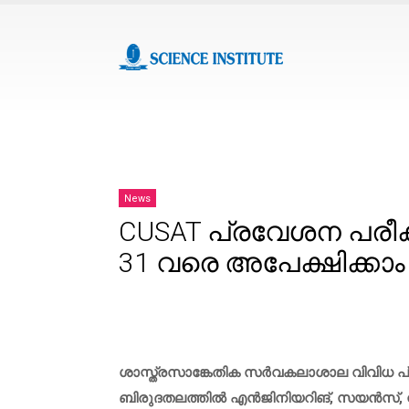
News
CUSAT പ്രവേശന പരീക്
31 വരെ അപേക്ഷിക്കാം
ശാസ്ത്രസാങ്കേതിക സർവകലാശാല വിവിധ പ്രേ
ബിരുദതലത്തിൽ എൻജിനിയറിങ്, സയൻസ്, ന