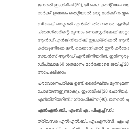
ജനറൽ ഇംഗ്ലീഷ് (50), ജി.കെ./ കറന്റ് അഫയേ
മാർക്ക്. ഉത്തരം തെറ്റിയാൽ ഒരു മാർക്ക് നഷ്ടപ്പ
ബി.ടെക്. ലാറ്ററൽ എൻട്രി: ത്രിവത്സര എൻജി
പ്രോഗ്രാമിന്റെ മൂന്നാം സെമസ്റ്ററിലേക്ക്
ആൻഡ് എൻജിനിയറിങ്, ഇലക്‌ട്രിക്കൽ ആൻഡ്
കമ്യൂണിക്കേഷൻ, മെക്കാനിക്കൽ ഇൻഫർമേഷ
സയൻസ് ആൻഡ് എൻജിനിയറിങ്, ഇൻസ്ട്രുമെന
ഡിപ്ലോമ 60 ശതമാനം മാർക്കോടെ ജയിച്ച് 202
അപേക്ഷിക്കാം.
പ്രവേശനപരീക്ഷ ഉണ്ട്. ദൈർഘ്യം മൂന്നുമണിക്കൂ
ചോദ്യങ്ങളുണ്ടാകും. ഇംഗ്ലീഷ് (20 ചോദ്യം), മാ
എൻജിനിയറിങ്് ഗ്രാഫിക്‌സ് (40), ജനറൽ എ
എൽഎൽ.ബി., എംബി.എ., പിഎച്ച്.ഡി.:
ത്രിവസര എൽഎൽ.ബി., എം.എസ്‌സി., എം.എ.