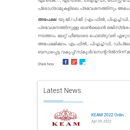
എം.ടെക.്, എം.ഫിൽ., പിഎച്ച്.ഡി., പോസ്റ്റ് ഡ
പ്രോഗ്രാമുകളിലെ പ്രവേശനത്തിനും അപേക്ഷ ക്
അപേക്ഷ:
യു.ജി./പി.ജി. (എം.ഫിൽ, പിഎച്ച്.
പ്രവേശനത്തിനുള്ള ഓൺലൈൻ രജിസ്‌ട്രേ
നടത്താം. ലേറ്റ് ഫീയോടെ ഫെബ്രുവരി ഏഴുവ
അപേക്ഷിക്കാം. എം.ഫിൽ., പിഎച്ച്.ഡി., ഡി
ബന്ധപ്പെട്ട വകുപ്പ്/സ്‌കൂൾ/സെന്ററിൽനിന്ന്‌ മ
Share Now :
Latest News
KEAM 2022 Onlin...
Apr 09, 2022