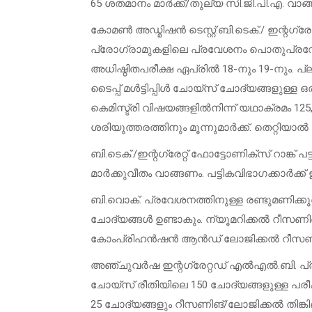
65 ശതമാനം മാർക്ക്/തുല്യ സി.ജി.പി.എ. വാങ്ങി
കോമൺ അഡ്മിഷൻ ടെസ്റ്റ്:ബി.ടെക്./ ഇന്റഗ്രേറ
പ്രോഗ്രാമുകളിലെ പ്രവേശനം പൊതുപ്രവേശന 
അധിഷ്ഠിതപരീക്ഷ ഏപ്രിൽ 18-നും 19-നും. പ്
ടൈപ്പ് മൾട്ടിപ്പിൾ ചോയ്‌സ് ചോദ്യങ്ങളുള്ള ഒരു
കെമിസ്ട്രി വിഷയങ്ങളിൽനിന്ന്‌ യഥാക്രമം 12
ശരിയുത്തരത്തിനും മൂന്നുമാർക്ക്. തെറ്റിയാൽ
ബി.ടെക്./ഇന്റഗ്രേറ്റ്‌ ഫോട്ടോണിക്‌സ് റാങ
മാർക്കുവീതം വാങ്ങണം. പട്ടികവിഭാഗക്കാർക്
ബി.വൊക്. പ്രവേശനത്തിനുള്ള രണ്ടുമണിക്കൂർ 
ചോദ്യങ്ങൾ ഉണ്ടാകും. ന്യൂമറിക്കൽ റീസണിങ്
കോംപ്രിഹൻഷൻ ആൻഡ് ലോജിക്കൽ റീസണിങ് 
അഞ്ചുവർഷ ഇന്റഗ്രേറ്റഡ് എൽഎൽ.ബി. പ്രവേശന
ചോയ്‌സ് രീതിയിലെ 150 ചോദ്യങ്ങളുള്ള പരീക
25 ചോദ്യങ്ങളും റീസണിങ്/ലോജിക്കൽ തിങ്കിങ്ങ