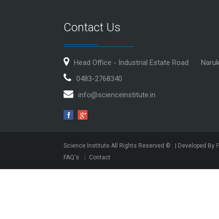
Contact Us
Head Office - Industrial Estate Road
Naru
0483-2768340
info@scienceinstitute.in
Science Institute All Rights Reserved ©
. | Developed By
FAQ's
Contact