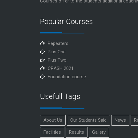
Courses offer to the students additional coachi
Popular Courses
Repeaters
Plus One
Plus Two
CRASH 2021
Foundation course
Usefull Tags
About Us
Our Students Said
News
R
Facilities
Results
Gallery