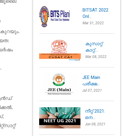
ജൂലൈ
BITSAT 2022
Onl...
/
Mar 31, 2022
കുറയും
.
യത
:
കുസാറ്റ്
വർഷം
കാറ്റ്...
Mar 08, 2022
ം
.
JEE Main
പരീക്ഷ...
Jul 07, 2021
ൻഡ്
ിക്കൽ
,
നീറ്റ് 2021:
സ്
,
ഒന...
Jun 08, 2021
്റ്സാറ്റ്
'