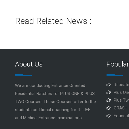
Read Related News :
About Us
Popula
Repeate
We are conducting Entrance Oriented
Plus On
Residential Batches for PLUS ONE & PLUS
Plus Tw
TWO Courses. These Courses offer to the
CRASH 
students additional coaching for IIT-JEE
Foundat
and Medical Entrance examinations.