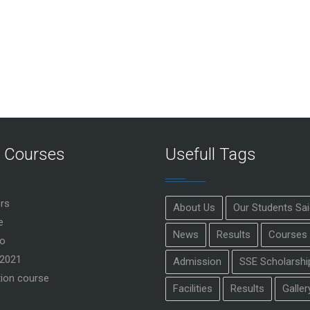
r Courses
Usefull Tags
rs
About Us
Our Students Sa
e
News
Results
Courses
o
2021
Admission
SSE Scholarshi
ion course
Facilities
Results
Galler