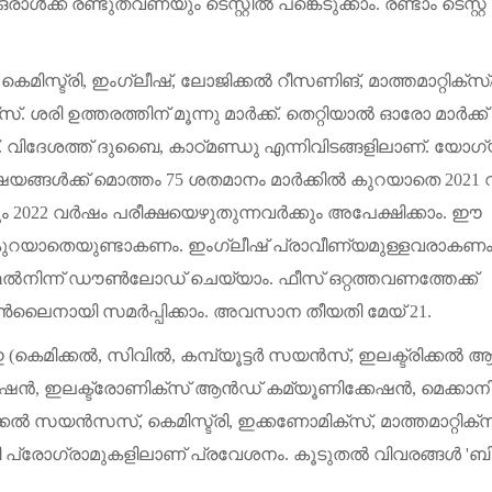
ഒരാൾക്ക്
രണ്ടുതവണയും
ടെസ്റ്റിൽ
പങ്കെടുക്കാം
.
രണ്ടാം
ടെസ്റ്റ്
,
കെമിസ്ട്രി
,
ഇംഗ്ലീഷ്
,
ലോജിക്കൽ
റീസണിങ്
,
മാത്തമാറ്റിക്സ്
സ്
.
ശരി
ഉത്തരത്തിന്
മൂന്നു
മാർക്ക്
.
തെറ്റിയാൽ
ഓരോ
മാർക്ക്
.
വിദേശത്ത്
ദുബൈ
,
കാഠ്മണ്ഡു
എന്നിവിടങ്ങളിലാണ്
.
യോഗ്
യങ്ങൾക്ക്
മൊത്തം
75
ശതമാനം
മാർക്കിൽ
കുറയാതെ
2021
ം
2022
വർഷം
പരീക്ഷയെഴുതുന്നവർക്കും
അപേക്ഷിക്കാം
.
ഈ
ുറയാതെയുണ്ടാകണം
.
ഇംഗ്ലീഷ്
പ്രാവീണ്യമുള്ളവരാകണ
m
ൽനിന്ന്
ഡൗൺലോഡ്
ചെയ്യാം
.
ഫീസ്
ഒറ്റത്തവണത്തേക്ക്
ലൈനായി
സമർപ്പിക്കാം
.
അവസാന
തീയതി
മേയ്
21.
ഇ
(
കെമിക്കൽ
,
സിവിൽ
,
കമ്പ്യൂട്ടർ
സയൻസ്
,
ഇലക്ട്രിക്കൽ
ആ
റേഷൻ
,
ഇലക്ട്രോണിക്സ്
ആൻഡ്
കമ്യൂണിക്കേഷൻ
,
മെക്കാന
്കൽ
സയൻസസ്
,
കെമിസ്ട്രി
,
ഇക്കണോമിക്സ്
,
മാത്തമാറ്റിക്
ീ
പ്രോഗ്രാമുകളിലാണ്
പ്രവേശനം
.
കൂടുതൽ
വിവരങ്ങൾ
'
ബിറ