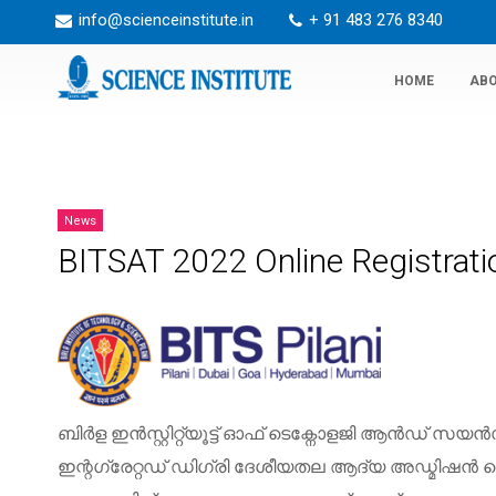
info@scienceinstitute.in
+ 91 483 276 8340
HOME
ABO
News
BITSAT 2022 Online Registrati
ബിർള
ഇൻസ്റ്റിറ്റ്യൂട്ട്
ഓഫ്
ടെക്നോളജി
ആൻഡ്
സയൻ
ഇന്റഗ്രേറ്റഡ്
ഡിഗ്രി
ദേശീയതല
ആദ്യ
അഡ്മിഷൻ
ടെ