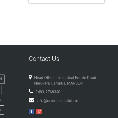
Contact Us
Head Office - Industrial Estate Road
id
Narukara Campus, MANJERI
0483-2768340
p
info@scienceinstitute.in
y