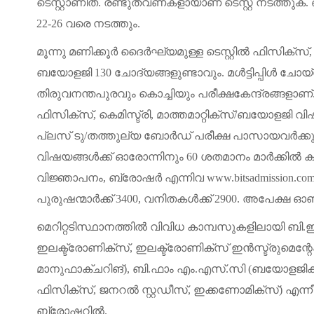
ടെസ്റ്റാണിത്
.
രണ്ടുതവണകളായാണ്
ടെസ്റ്റ്
നടത്തുക
.
22-26
വരെ
നടത്തും
.
മൂന്നു
മണിക്കൂർ
ദൈർഘ്യമുള്ള
ടെസ്റ്റിൽ
ഫിസിക്സ്
ബയോളജി
130
ചോദ്യങ്ങളുണ്ടാവും
.
മൾട്ടിപ്പിൾ
ചോയ്
തിരുവനന്തപുരവും
കൊച്ചിയും
പരീക്ഷകേന്ദ്രങ്ങളാണ്
ഫിസിക്സ്
,
കെമിസ്ട്രി
,
മാത്തമാറ്റിക്സ്
/
ബയോളജി
വിഷ
പ്ലസ്
ടു
/
തത്തുല്യ
ബോർഡ്
പരീക്ഷ
പാസായവർക്കു
വിഷയങ്ങൾക്ക്
ഓരോന്നിനും
60
ശതമാനം
മാർക്കിൽ
ക
വിജ്ഞാപനം
,
ബ്രോഷർ
എന്നിവ
www.bitsadmission.co
പുരുഷന്മാർക്ക്
3400,
വനിതകൾക്ക്
2900.
അപേക്ഷ
ഓൺ
മെറിറ്റടിസ്ഥാനത്തിൽ
വിവിധ
കാമ്പസുകളിലായി
ബി
.
ഇലക്ട്രോണിക്സ്
,
ഇലക്ട്രോണിക്സ്
ഇൻസ്ട്രുമെന്
മാനുഫാക്ചറിങ്
),
ബി
.
ഫാം
എം
.
എസ്
.
സി
(
ബയോളജിക
ഫിസിക്സ്
,
ജനറൽ
സ്റ്റഡീസ്
,
ഇക്കണോമിക്സ്
)
എന്ന
ബ്രോഷറിൽ
.