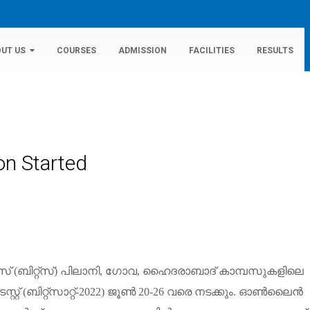
UT US
COURSES
ADMISSION
FACILITIES
RESULTS
on Started
സ്
(
ബിറ്റ്സ്
)
പിലാനി
,
ഗോവ
,
ഹൈദരാബാദ്
കാമ്പസുകളിലെ
സ്റ്റ്
(
ബിറ്റ്സാറ്റ്
-2022)
ജൂൺ
20-26
വരെ
നടക്കും
.
ഓൺലൈൻ