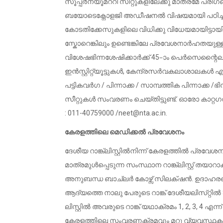
സൂപ്പർന്യൂമററി സീറ്റുകളിലേക്കു മാത്രമേ പര
ബയോടെക്നോളജി അഡീഷനൽ വിഷയമായി പഠിച്ചവരെയു
കോടതിക്കേസുകളിലെ വിധിക്കു വിധേയമായിട്ടായി
സ്കോറെങ്കിലും ഉണ്ടെങ്കിലേ പ്രവേശനാർഹതയുള്ളൂ
വിശേഷഭിന്നശേഷിക്കാർക്ക് 45–ാം പെർസെന്
ഇൻസ്റ്റിറ്റ്യൂട്ടുകൾ, കേന്ദ്രസർവകലാശാലകൾ എന
പട്ടികവർഗ / പിന്നാക്ക / സാമ്പത്തിക പിന്നാക്ക /
സീറ്റുകൾ സംവരണം ചെയ്‌തിട്ടുണ്ട്. ഓരോ കാറ്
: 011-40759000 /
neet@nta.ac.in
.
കേരളത്തിലെ മെഡിക്കൽ പ്രവേശനം
ദേശീയ റാങ്ക്‌ലിസ്റ്റിൽനിന്ന് കേരളത്തിൽ പ്
മാത്രമുൾപ്പെടുന്ന സംസ്ഥാന റാങ്ക്‌ലിസ്റ്റ് ത
അനുബന്ധ ബാച്‌ലർ കോഴ്സ് സിലക്‌ഷൻ. ഉദാഹ
ആദ്യത്തെ നാലു പേരുടെ റാങ്ക് ദേശീയലിസ്‌റ്റിൽ
ലിസ്റ്റിൽ അവരുടെ റാങ്ക് യഥാക്രമം 1, 2, 3, 4 എന്ന
കേരളത്തിലെ സംവരണക്രമവും മറ്റു വ്യവസ്ഥകള