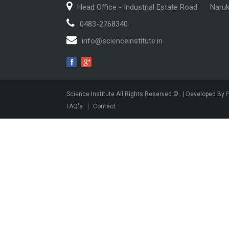
Head Office - Industrial Estate Road
Naru
0483-2768340
info@scienceinstitute.in
Science Institute All Rights Reserved ©
. | Developed By
FAQ's
Contact