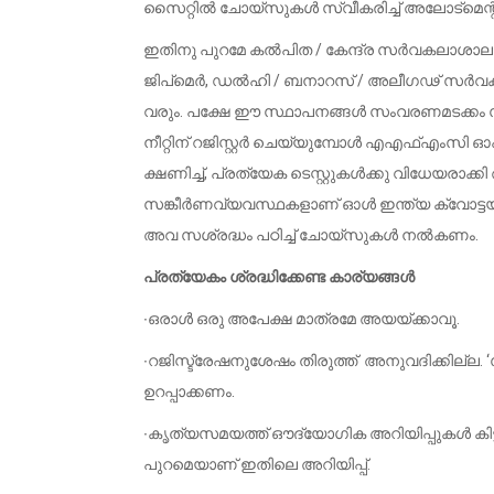
സൈറ്റിൽ ചോയ്സുകൾ സ്വീകരിച്ച് അലോട്‌മെന്റ്
ഇതിനു പുറമേ കൽപിത / കേന്ദ്ര സർവകലാശാലകൾ
ജിപ്മെർ, ഡൽഹി / ബനാറസ് / അലീഗഢ് സർവ
വരും. പക്ഷേ ഈ സ്ഥാപനങ്ങൾ സംവരണമടക്കം സ
നീറ്റിന് റജിസ്റ്റർ ചെയ്യുമ്പോൾ എഎഫ്എംസി ഓപ
ക്ഷണിച്ച്, പ്രത്യേക ടെസ്റ്റുകൾക്കു വിധേയരാക
സങ്കീർണവ്യവസ്ഥകളാണ് ഓൾ ഇന്ത്യ ക്വോട്ടയ്ക
അവ സശ്രദ്ധം പഠിച്ച് ചോയ്സുകൾ നൽകണം.
പ്രത്യേകം ശ്രദ്ധിക്കേണ്ട കാര്യങ്ങൾ
∙ഒരാൾ ഒരു അപേക്ഷ മാത്രമേ അയയ്ക്കാവൂ.
∙റജിസ്ട്രേഷനുശേഷം തിരുത്ത് അനുവദിക്കില്ല. ‘
ഉറപ്പാക്കണം.
∙കൃത്യസമയത്ത് ഔദ്യോഗിക അറിയിപ്പുകൾ കിട്
പുറമെയാണ് ഇതിലെ അറിയിപ്പ്.