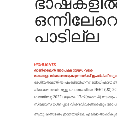
ഭാഷകളിൽ 
ഒന്നിലേറ
പാടില്ല
HIGHLIGHTS
ഓൺലൈൻ അപേക്ഷ മേയ് 6 വരെ
മലയാളം തിരഞ്ഞെടുക്കുന്നവർക്ക് ഇംഗ്ലിഷ് ബുക്‌
ദേശീയതലത്തിൽ എംബിബിഎസ്, ബിഡിഎസ്, ആയുർവ
പ്രവേശനത്തിനുള്ള പൊതുപരീക്ഷ NEET (UG) 20
ഗ്രാജ്വേറ്റ് 2022) ജൂലൈ 17ന് (ഞായർ) നടക്ക
സിലബസ് ഉൾപ്പെടെ വിശദവിവരങ്ങൾക്കും അപേക
ആയുഷ് അടക്കം ഇന്ത്യയിലെ എല്ലാ അംഗീകൃത