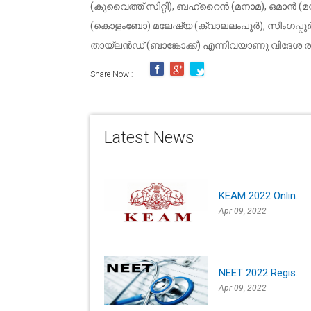
(കുവൈത്ത് സിറ്റി), ബഹ്റൈൻ (മനാമ), ഒമാൻ (മസ്ക
(കൊളംബോ) മലേഷ്യ (ക്വാലലംപുർ), സിംഗപ്പുർ 
തായ്‌ലൻഡ് (ബാങ്കോക്ക്) എന്നിവയാണു വിദേശ രാജ
Share Now :
Latest News
KEAM 2022 Onlin...
Apr 09, 2022
NEET 2022 Regis...
Apr 09, 2022