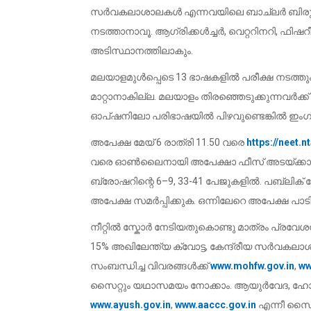
സർവകലാശാലകൾ എന്നവയിലെ ബാച്‌ലർ ബിരുദ പ്
നടത്താനാവൂ. ആഗ്രിക്കൾച്ചർ, വെറ്ററിനറി, ഫിഷറ
അടിസ്ഥാനത്തിലാകും.
മലയാളമുൾപ്പെടെ 13 ഭാഷകളിൽ പരീക്ഷ നടത്തും.
മാറ്റാനാകില്ല. മലയാളം തിരഞ്ഞെടുക്കുന്നവർക്ക
ഓപ്ഷനിലോ പരിഭാഷയിൽ പിഴവുണ്ടെങ്കിൽ ഇംഗ്ല
അപേക്ഷ ‍മേയ് 6 രാത്രി 11.50 വരെ
https://neet.nt
വരെ ഓൺലൈനായി അപേക്ഷാ ഫീസ് അടയ്ക്കാം
ബ്രോഷറിന്റെ 6–9, 33-41 പേജുകളിൽ. പബ്ലിക് 
അപേക്ഷ സമർപ്പിക്കുക. ഒന്നിലേറെ അപേക്ഷ പാടി
നീറ്റിൽ സ്കോർ നേടിയതുകൊണ്ടു മാത്രം പ്രവേ
15% അ‌ഖിലേന്ത്യ ക്വോട്ട, കേന്ദ്രീയ സർ
സംബന്ധിച്ച വിവരങ്ങൾക്ക്
www.mohfw.gov.in
,
ww
സൈറ്റും യഥാസമയം നോക്കാം. ആയുർവേദ, ഹോമി
www.ayush.gov.in
,
www.aaccc.gov.in
എന്നീ സൈറ