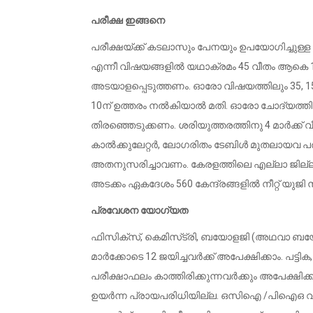
പരീക്ഷ ഇങ്ങനെ
പരീക്ഷയ്ക്ക് കടലാസും പേനയും ഉപയോഗിച്ചുള്ള ഒ
എന്നീ വിഷയങ്ങളിൽ യഥാക്രമം 45 വീതം ആകെ 180 ഒ
അടയാളപ്പെടുത്തണം. ഓരോ വിഷയത്തിലും 35, 1
10ന് ഉത്തരം നൽകിയാൽ മതി. ഓരോ ചോദ്യത്തിനു
തിരഞ്ഞെടുക്കണം. ശരിയുത്തരത്തിനു 4 മാർക്ക് വീതം
കാൽക്കുലേറ്റർ, ലോഗരിതം ടേബിൾ മുതലായവ പര
അതനുസരിച്ചാവണം. കേരളത്തിലെ എല്ലാ ജില്ലകളില
അടക്കം ഏകദേശം 560 കേന്ദ്രങ്ങളിൽ നീറ്റ് യുജി ന
പ്രവേശന യോഗ്യത
ഫിസിക്‌സ്, കെമിസ്‌ട്രി, ബയോളജി (അഥവാ ബയോ
മാർക്കോടെ 12 ജയിച്ചവർക്ക് അപേക്ഷിക്കാം. പട്ടിക,
പരീക്ഷാഫലം കാത്തിരിക്കുന്നവർക്കും അപേക്ഷിക
ഉയർന്ന പ്രായപരിധിയില്ല. ഒസിഐ /പിഐഒ